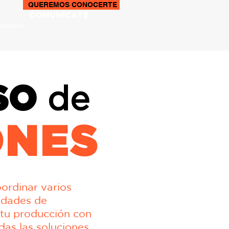
QUEREMOS CONOCERTE
COMUNÍCATE
Ambiente
SO
de
ONES
ordinar varios
idades de
 tu producción con
das las soluciones