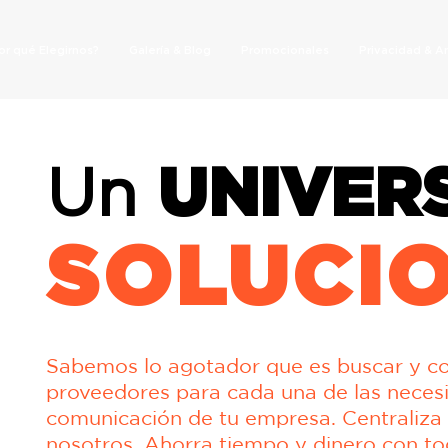
or qué Elegirnos?
Galería & Blog
Promocionales
Privacidad & 
Un
UNIVER
SOLUCI
Sabemos lo agotador que es buscar y co
proveedores para cada una de las neces
comunicación de tu empresa. Centraliza
nosotros. Ahorra tiempo y dinero con to