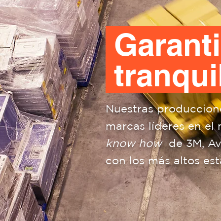
Garant
tranqui
Nuestras produccione
marcas líderes en el
know how
de 3M, Ave
con los más altos es