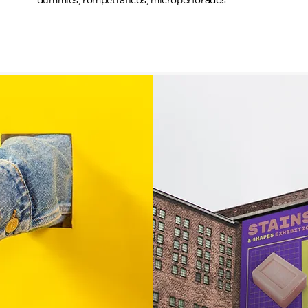
dummies, rompetráﬁcos, microperforados.