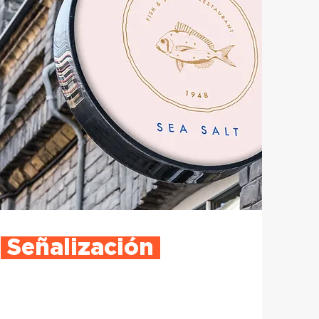
Señalización
Avisos luminosos y volumétricos,
habladores, señalética, retablos, floorgraphic,