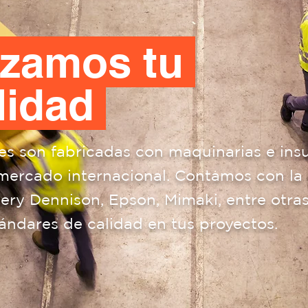
izamos tu
lidad
s son fabricadas con maquinarias e ins
 mercado internacional. Contamos con la 
ry Dennison, Epson, Mimaki, entre otras
tándares de calidad en tus proyectos.